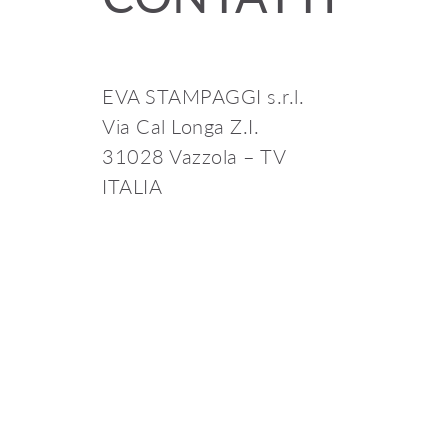
EVA STAMPAGGI s.r.l.
Via Cal Longa Z.I.
31028 Vazzola – TV
ITALIA
Tel. +39.0438.740433
Fax +39.0438.740821
info@puntofuoco.net
www.puntofuoco.net